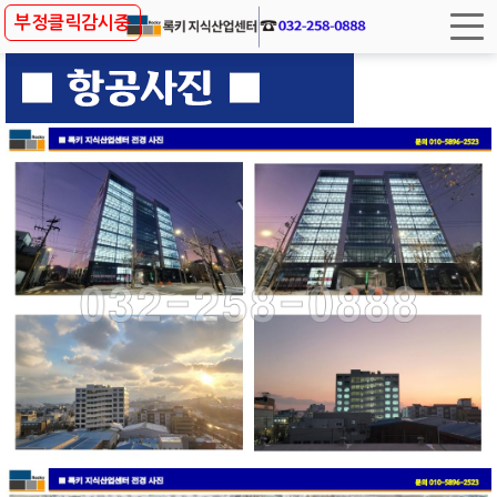
사업개요
부정클릭감시중
입지조건
프리미엄
층별안내
항공사진
홍보영상
방문예약