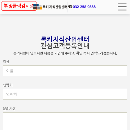
사업개요
부정클릭감시중
입지조건
프리미엄
록키지식산업센터
층별안내
관심고객등록안내
항공사진
문의사항이 있으시면 내용을 기입해 주세요. 확인 즉시 연락드리겠습니다.
이름
홍보영상
방문예약
연락처
문의사항